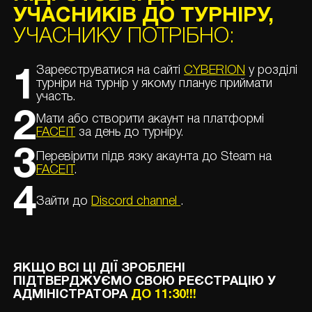
УЧАСНИКІВ ДО ТУРНІРУ,
УЧАСНИКУ ПОТРІБНО:
Зареєструватися на сайті
CYBERION
у розділі
1
турніри на турнір у якому планує приймати
участь.
2
Мати або створити акаунт на платформі
FACEIT
за день до турніру.
3
Перевірити підв язку акаунта до Steam на
FACEIT
.
4
Зайти до
Discord channel
.
ЯКЩО ВСІ ЦІ ДІЇ ЗРОБЛЕНІ
ПІДТВЕРДЖУЄМО СВОЮ РЕЄСТРАЦІЮ У
АДМІНІСТРАТОРА
ДО 11:30!!!