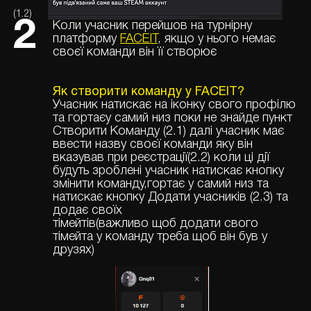
(1.2)
2
Коли учасник перейшов на турнірну
платформу
FACEIT
, якщо у нього немає
своєї команди він її створює
Як створити команду у FACEIT?
Учасник натискає на іконку свого профілю
та гортаєу самий низ поки не знайде пункт
Створити Команду (2.1) далі учасник має
ввести назву своєї команди яку він
вказував при реєстрації(2.2) коли ці дії
будуть зроблені учасник натискає кнопку
змінити команду,гортає у самий низ та
натискає кнопку Додати учасників (2.3) та
додає своїх
тімейтів(важливо щоб додати свого
тімейта у команду треба щоб він був у
друзях)