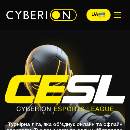
UA
Турнірна ліга, яка об'єднує онлайн та офлайн