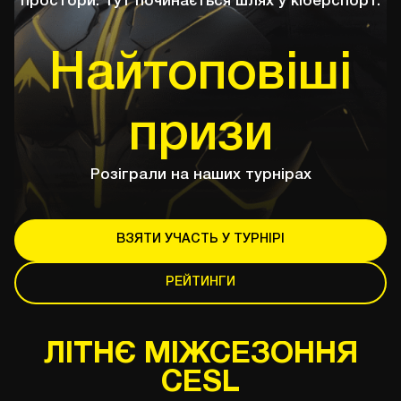
простори. Тут починається шлях у кіберспорт.
Найтоповіші
призи
Розіграли на наших турнірах
ВЗЯТИ УЧАСТЬ У ТУРНІРІ
РЕЙТИНГИ
ЛІТНЄ МІЖСЕЗОННЯ
CESL