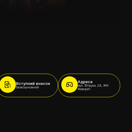
Адреса
Вступний внесок
вул. Вітрука, 2А, ЖК
Безкошновний
Фаворит