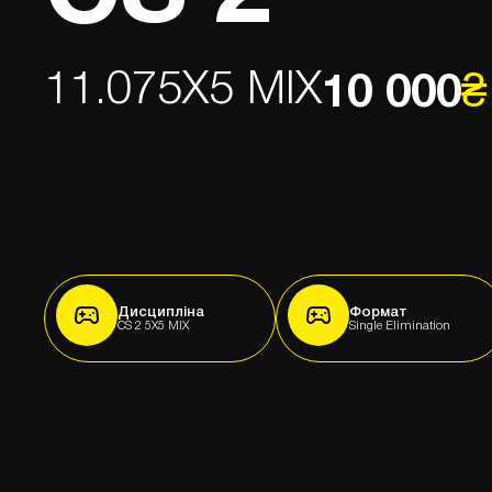
11.07
5X5 MIX
10 000
₴
Дисципліна
Формат
CS 2 5X5 MIX
Single Elimination