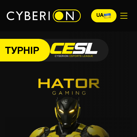
UA
ТУРНІР