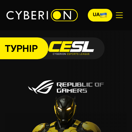
UA
ТУРНІР